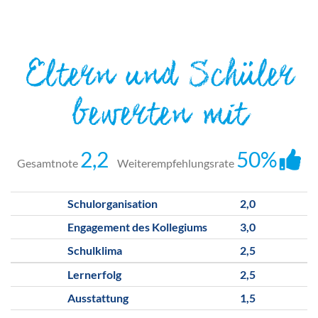
Eltern und Schüler
bewerten mit
2,2
50%
Gesamtnote
Weiterempfehlungsrate
Schulorganisation
2,0
Engagement des Kollegiums
3,0
Schulklima
2,5
Lernerfolg
2,5
Ausstattung
1,5