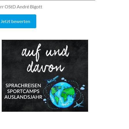
rr OStD André Bigott
Jetzt bewerten