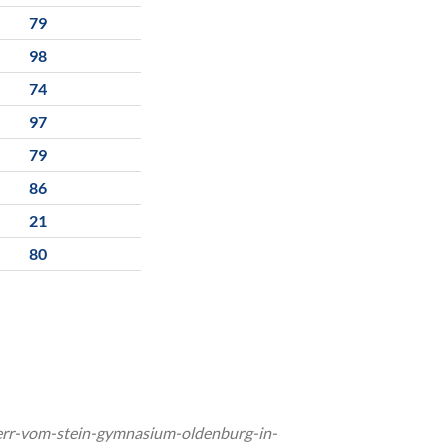
79
98
74
97
79
86
21
80
iherr-vom-stein-gymnasium-oldenburg-in-