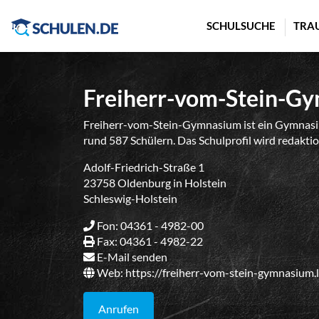
Cookie-Einstellungen
SCHULSUCHE
TRA
Freiherr-vom-Stein-G
Freiherr-vom-Stein-Gymnasium ist ein Gymnasiu
rund 587 Schülern. Das Schulprofil wird redaktio
Adolf-Friedrich-Straße 1
23758 Oldenburg in Holstein
Schleswig-Holstein
Fon: 04361 - 4982-00
Fax: 04361 - 4982-22
E-Mail senden
Web:
https://freiherr-vom-stein-gymnasium.
Anrufen