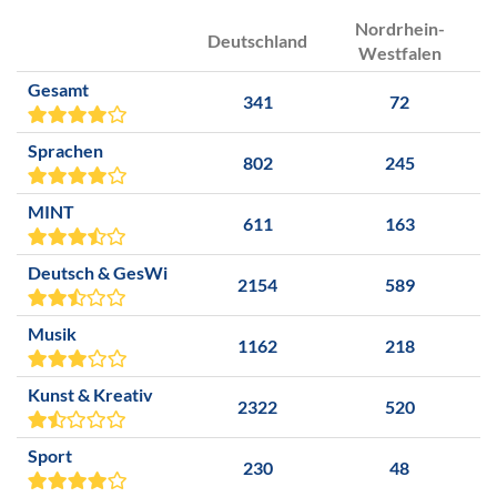
Nordrhein-
Deutschland
Westfalen
Gesamt
341
72
Sprachen
802
245
MINT
611
163
Deutsch & GesWi
2154
589
Musik
1162
218
Kunst & Kreativ
2322
520
Sport
230
48