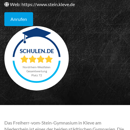
Web:
https://www.stein.kleve.de
Anrufen
Nordrhein-Westfalen
Gesamtwertung
Platz 72
Das Freiherr-vom-Stein-Gymnasium in Kleve am
Niederrhein ist eines der beiden städtischen Gymnasien. Die