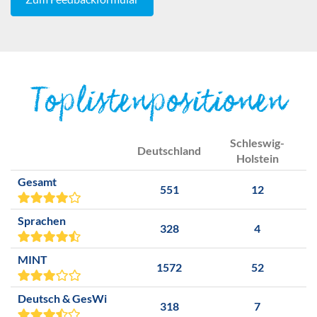
Toplistenpositionen
Schleswig-
Deutschland
Holstein
Gesamt
551
12
Sprachen
328
4
MINT
1572
52
Deutsch & GesWi
318
7