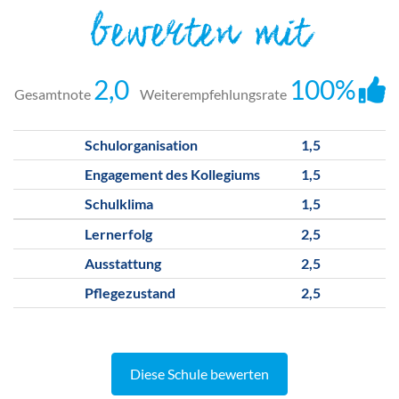
bewerten mit
2,0
100%
Gesamtnote
Weiterempfehlungsrate
Schulorganisation
1,5
Engagement des Kollegiums
1,5
Schulklima
1,5
Lernerfolg
2,5
Ausstattung
2,5
Pflegezustand
2,5
Diese Schule bewerten