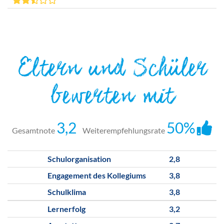
Eltern und Schüler
bewerten mit
3,2
50%
Gesamtnote
Weiterempfehlungsrate
Schulorganisation
2,8
Engagement des Kollegiums
3,8
Schulklima
3,8
Lernerfolg
3,2