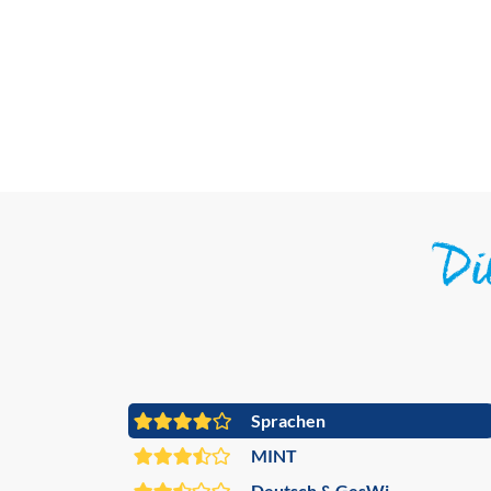
D
Sprachen
MINT
Deutsch & GesWi