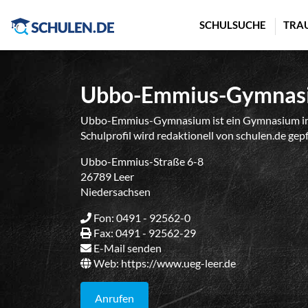
Cookie-Einstellungen
SCHULSUCHE
TRA
Ubbo-Emmius-Gymnas
Ubbo-Emmius-Gymnasium ist ein Gymnasium in L
Schulprofil wird redaktionell von schulen.de gep
Ubbo-Emmius-Straße 6-8
26789 Leer
Niedersachsen
Fon: 0491 - 92562-0
Fax: 0491 - 92562-29
E-Mail senden
Web:
https://www.ueg-leer.de
Anrufen