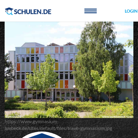
Cookie-Einstellungen
LOGIN
https://www.gymnasium-
luebeck.de/sites/default/files/trave-gymnasium.jpg