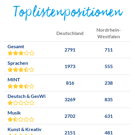
Toplistenpositionen
Nordrhein-
Deutschland
Westfalen
Gesamt
2791
711
Sprachen
1973
555
MINT
816
238
Deutsch & GesWi
3269
835
Musik
2702
631
Kunst & Kreativ
2151
481