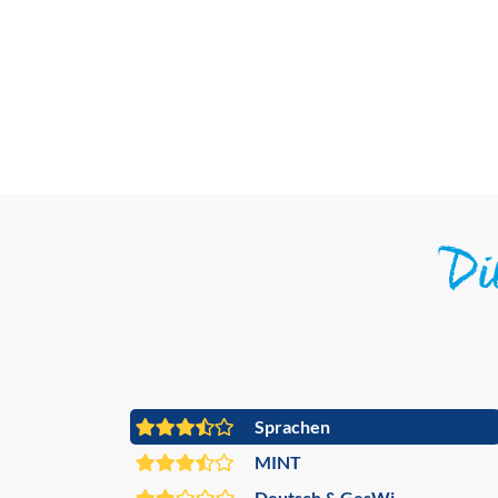
D
Sprachen
MINT
Deutsch & GesWi