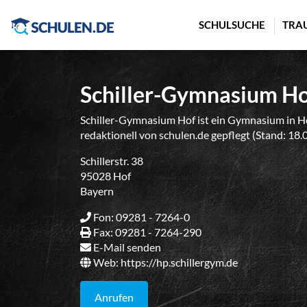
Cookie-Einstellungen
SCHULSUCHE
TRA
Schiller-Gymnasium H
Schiller-Gymnasium Hof ist ein Gymnasium in Ho
redaktionell von schulen.de gepflegt (Stand: 18.
Schillerstr. 38
95028 Hof
Bayern
Fon: 09281 - 7264-0
Fax: 09281 - 7264-290
E-Mail senden
Web:
https://hp.schillergym.de
Anrufen