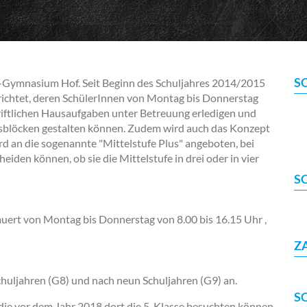
S
-Gymnasium Hof. Seit Beginn des Schuljahres 2014/2015
ichtet, deren SchülerInnen von Montag bis Donnerstag
hriftlichen Hausaufgaben unter Betreuung erledigen und
tsblöcken gestalten können. Zudem wird auch das Konzept
d an die sogenannte "Mittelstufe Plus" angeboten, bei
eiden können, ob sie die Mittelstufe in drei oder in vier
S
uert von Montag bis Donnerstag von 8.00 bis 16.15 Uhr ,
Z
Schuljahren (G8) und nach neun Schuljahren (G9) an.
S
die vor dem Jahr 2018 dort die 5. Klasse besuchten können