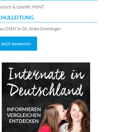
utsch & GesWi, MINT
CHULLEITUNG
au OStD'in Dr. Anke Emminger
Jetzt bewerten