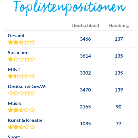
Toplistenpositionen
Deutschland
Hamburg
Gesamt
3466
137
Sprachen
3614
135
MINT
3302
135
Deutsch & GesWi
3470
139
Musik
2165
90
Kunst & Kreativ
1085
77
Sport