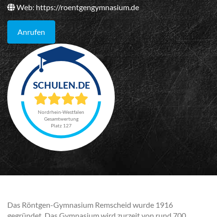
Web:
https://roentgengymnasium.de
Anrufen
Nordrhein-Westfalen
Gesamtwertung
Platz 127
Das Röntgen-Gymnasium Remscheid wurde 1916
gegründet. Das Gymnasium wird zurzeit von rund 700