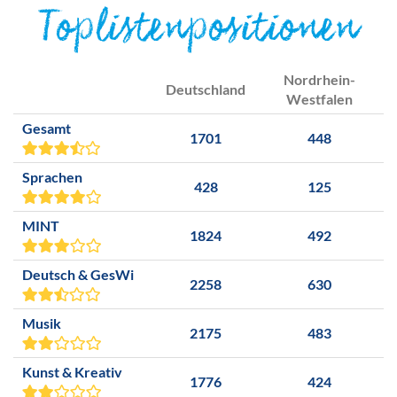
Toplistenpositionen
Nordrhein-
Deutschland
Westfalen
Gesamt
1701
448
Sprachen
428
125
MINT
1824
492
Deutsch & GesWi
2258
630
Musik
2175
483
Kunst & Kreativ
1776
424