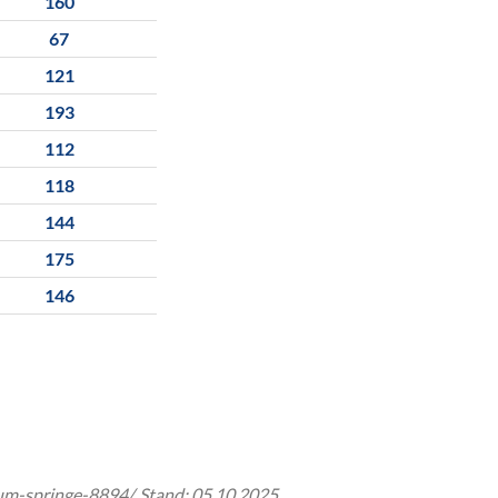
160
67
121
193
112
118
144
175
146
um-springe-8894/, Stand: 05.10.2025.