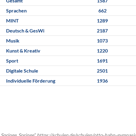
Gesamt
1587
Sprachen
662
MINT
1289
Deutsch & GesWi
2187
Musik
1073
Kunst & Kreativ
1220
Sport
1691
Digitale Schule
2501
Individuelle Förderung
1936
pringe, Springe“, https://schulen.de/schulen/otto-hahn-gymnasi