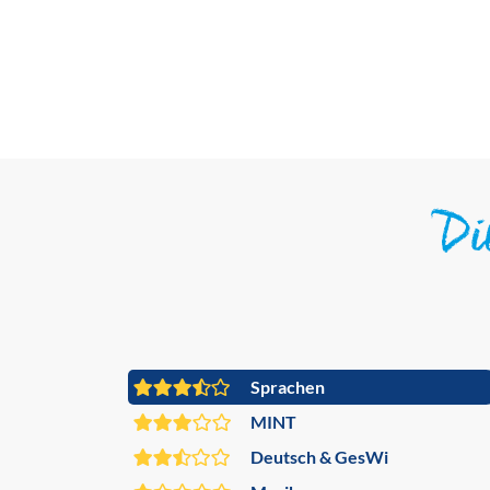
D
Sprachen
MINT
Deutsch & GesWi