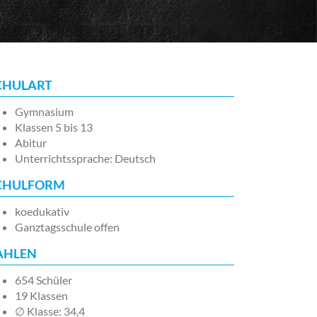
CHULART
Gymnasium
Klassen 5 bis 13
Abitur
Unterrichtssprache: Deutsch
CHULFORM
koedukativ
Ganztagsschule offen
AHLEN
654 Schüler
19 Klassen
∅ Klasse: 34,4