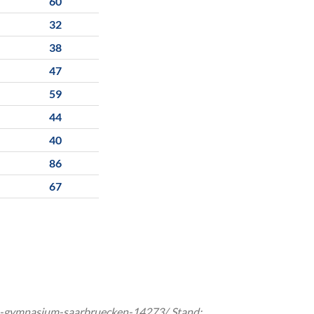
60
32
38
47
59
44
40
86
67
hn-gymnasium-saarbruecken-14273/, Stand: