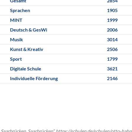
Gesamt
2854
Sprachen
1905
MINT
1999
Deutsch & GesWi
2006
Musik
3014
Kunst & Kreativ
2506
Sport
1799
Digitale Schule
3621
Individuelle Förderung
2146
Saarbrücken, Saarbrücken“, https://schulen.de/schulen/otto-ha