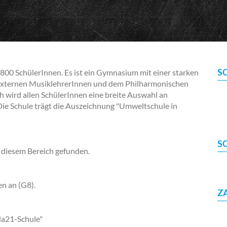
S
0 SchülerInnen. Es ist ein Gymnasium mit einer starken
t externen MusiklehrerInnen und dem Philharmonischen
wird allen SchülerInnen eine breite Auswahl an
ie Schule trägt die Auszeichnung "Umweltschule in
S
 diesem Bereich gefunden.
en an (G8).
Z
da21-Schule"