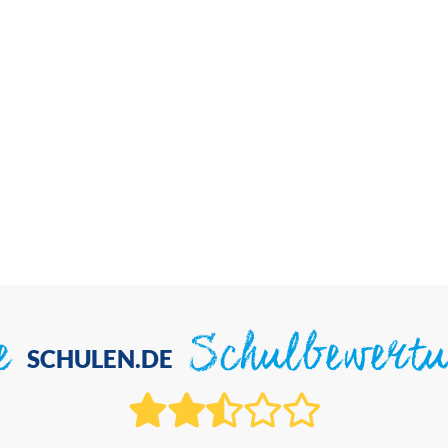
ie
Schulbewert
SCHULEN.DE