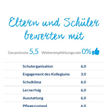
Eltern und Schüler
bewerten mit
5,5
0%
Gesamtnote
Weiterempfehlungsrate
Schulorganisation
6,0
Engagement des Kollegiums
3,0
Schulklima
6,0
Lernerfolg
6,0
Ausstattung
6,0
Pflegezustand
6,0