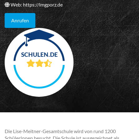
Web:
https://lmgporz.de
Anrufen
Die Lise-Meitner-Gesamtschule wird von rund 1200
SchülerInnen besucht. Die Schule ist ausgezeichnet als