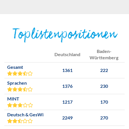
Toplistenpositionen
Baden-
Deutschland
Württemberg
Gesamt
1361
222
Sprachen
1376
230
MINT
1217
170
Deutsch & GesWi
2249
270