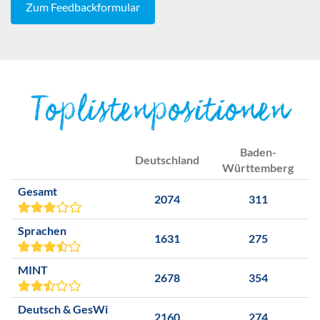
Zum Feedbackformular
Toplistenpositionen
Baden-
Deutschland
Württemberg
Gesamt
2074
311
Sprachen
1631
275
MINT
2678
354
Deutsch & GesWi
2160
274