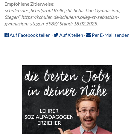
Empfohlene Zitierweise:
schulen.de: „Schulprofil Kolleg St. Sebastian Gymnasium,
Stegen“, https://schulen.de/schulen/kolleg-st-sebastian-
gymnasium-stegen-5988/, Stand: 18.02.2025.
Auf Facebook teilen
·
Auf X teilen
·
Per E-Mail senden