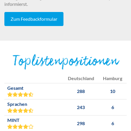
informierst.
Zum Feedbackformular
Toplistenpositionen
Deutschland
Hamburg
Gesamt
288
10
Sprachen
243
6
MINT
298
6