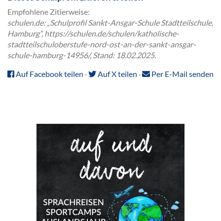
Empfohlene Zitierweise:
schulen.de: „Schulprofil Sankt-Ansgar-Schule Stadtteilschule,
Hamburg“, https://schulen.de/schulen/katholische-
stadtteilschuloberstufe-nord-ost-an-der-sankt-ansgar-
schule-hamburg-14956/, Stand: 18.02.2025.
Auf Facebook teilen
·
Auf X teilen
·
Per E-Mail senden