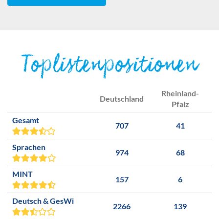
Toplistenpositionen
Rheinland-
Deutschland
Pfalz
Gesamt
707
41
Sprachen
974
68
MINT
157
6
Deutsch & GesWi
2266
139