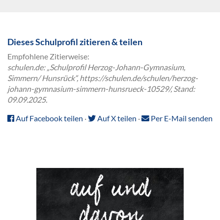
Dieses Schulprofil zitieren & teilen
Empfohlene Zitierweise:
schulen.de: „Schulprofil Herzog-Johann-Gymnasium,
Simmern/ Hunsrück“, https://schulen.de/schulen/herzog-
johann-gymnasium-simmern-hunsrueck-10529/, Stand:
09.09.2025.
Auf Facebook teilen
·
Auf X teilen
·
Per E-Mail senden