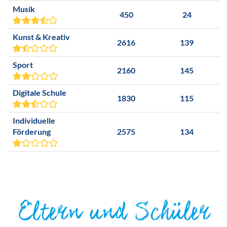
Musik
450
24
Kunst & Kreativ
2616
139
Sport
2160
145
Digitale Schule
1830
115
Individuelle
Förderung
2575
134
Eltern und Schüler