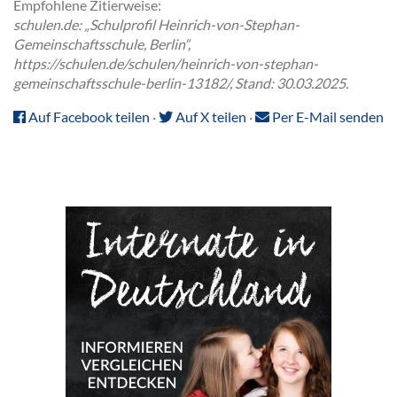
Empfohlene Zitierweise:
schulen.de: „Schulprofil Heinrich-von-Stephan-
Gemeinschaftsschule, Berlin“,
https://schulen.de/schulen/heinrich-von-stephan-
gemeinschaftsschule-berlin-13182/, Stand: 30.03.2025.
Auf Facebook teilen
·
Auf X teilen
·
Per E-Mail senden