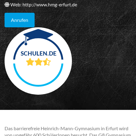
Web:
http://www.hmg-erfurt.de
Anrufen
Das barrierefreie Heinrich-Mann-Gymnasium in Erfurt wird
von ungefähr 600 SchülerInnen besucht. Das G8 Gymnasium