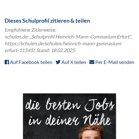
Dieses Schulprofil zitieren & teilen
Empfohlene Zitierweise:
schulen.de: „Schulprofil Heinrich-Mann-Gymnasium Erfurt“,
https://schulen.de/schulen/heinrich-mann-gymnasium-
erfurt-11545/, Stand: 18.02.2025.
Auf Facebook teilen
·
Auf X teilen
·
Per E-Mail senden