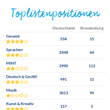
Toplistenpositionen
Deutschland
Brandenburg
Gesamt
558
15
Sprachen
2448
64
MINT
2990
112
Deutsch & GesWi
991
15
Musik
3013
95
Kunst & Kreativ
157
5