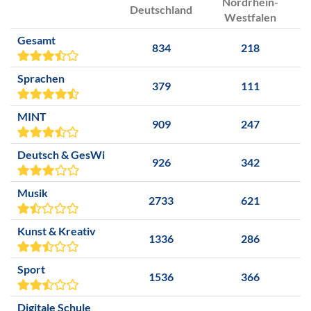
Nordrhein-
Deutschland
Westfalen
Gesamt
834
218
Sprachen
379
111
MINT
909
247
Deutsch & GesWi
926
342
Musik
2733
621
Kunst & Kreativ
1336
286
Sport
1536
366
Digitale Schule