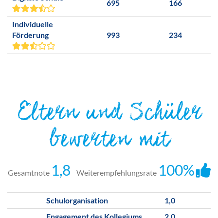
695
166
Individuelle
Förderung
993
234
Eltern und Schüler
bewerten mit
1,8
100%
Gesamtnote
Weiterempfehlungsrate
Schulorganisation
1,0
Engagement des Kollegiums
2,0