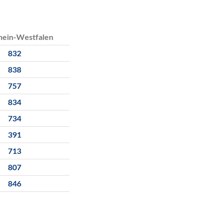
hein-Westfalen
832
838
757
834
734
391
713
807
846