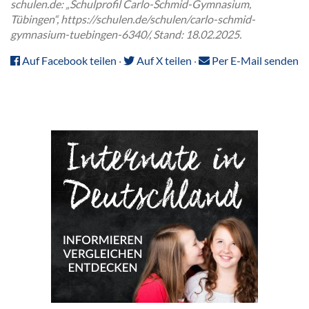
schulen.de: „Schulprofil Carlo-Schmid-Gymnasium,
Tübingen“, https://schulen.de/schulen/carlo-schmid-
gymnasium-tuebingen-6340/, Stand: 18.02.2025.
Auf Facebook teilen
·
Auf X teilen
·
Per E-Mail senden