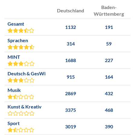
Baden-
Deutschland
Württemberg
Gesamt
1132
191
Sprachen
314
59
MINT
1688
227
Deutsch & GesWi
915
164
Musik
2869
432
Kunst & Kreativ
3375
468
Sport
3019
390