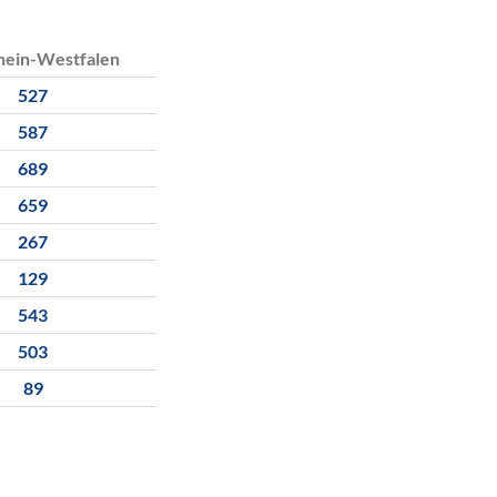
hein-Westfalen
527
587
689
659
267
129
543
503
89