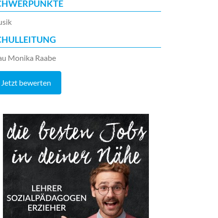
CHWERPUNKTE
sik
CHULLEITUNG
au Monika Raabe
Jetzt bewerten