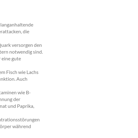
 langanhaltende
rattacken, die
Quark versorgen den
tern notwendig sind.
 eine gute
em Fisch wie Lachs
nktion. Auch
itaminen wie B-
nnung der
nat und Paprika,
trationsstörungen
 Körper während