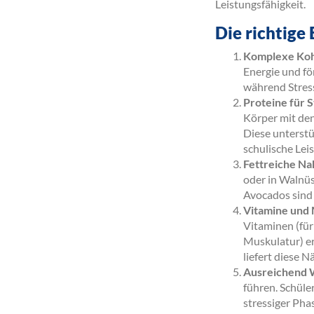
Leistungsfähigkeit.
Die richtige
Komplexe Koh
Energie und fö
während Stress
Proteine für St
Körper mit den
Diese unterstü
schulische Lei
Fettreiche Na
oder in Walnü
Avocados sind 
Vitamine und 
Vitaminen (fü
Muskulatur) e
liefert diese N
Ausreichend W
führen. Schüle
stressiger Pha