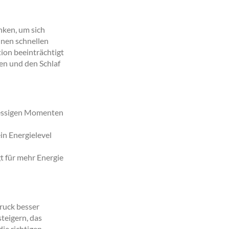
nken, um sich
einen schnellen
tion beeinträchtigt
en und den Schlaf
tressigen Momenten
in Energielevel
t für mehr Energie
Druck besser
teigern, das
ie richtigen