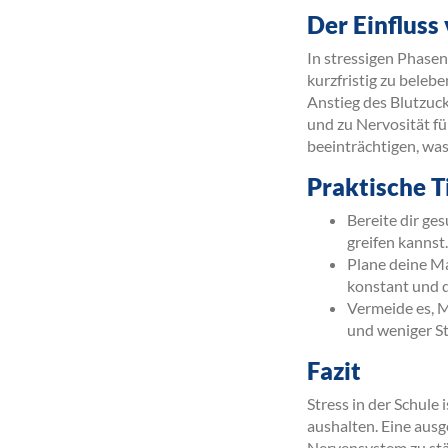
Der Einfluss
In stressigen Phasen
kurzfristig zu belebe
Anstieg des Blutzuck
und zu Nervosität f
beeinträchtigen, was
Praktische Ti
Bereite dir ge
greifen kannst.
Plane deine Ma
konstant und 
Vermeide es, M
und weniger St
Fazit
Stress in der Schule 
aushalten. Eine ausg
Nervensystem zu stä