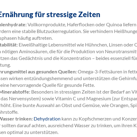
 Ernährung für stressige Zeiten
lenhydrate:
Vollkornprodukte, Haferflocken oder Quinoa liefern
rdern eine stabile Blutzuckerregulation. Sie verhindern Heißhunge
phasen häufig auftreten.
abilität:
Eiweißhaltige Lebensmittel wie Hühnchen, Linsen oder 
 nötigen Aminosäuren, die für die Produktion von Neurotransmit
tzen das Gedächtnis und die Konzentration – beides essenziell für
stung.
hrungsmittel aus gesunden Quellen:
Omega-3-Fettsäuren in fett
ssen wirken entzündungshemmend und unterstützen die Gehirnfu
eine hervorragende Quelle für gesunde Fette.
Mineralstoffe:
Besonders in stressigen Zeiten ist der Bedarf an V
r das Nervensystem) sowie Vitamin C und Magnesium (zur Entspa
rhöht. Eine bunte Auswahl an Obst und Gemüse, wie Orangen, Spi
ährstoffe.
asser trinken:
Dehydration
kann zu Kopfschmerzen und Konzen
r sollten darauf achten, ausreichend Wasser zu trinken, um ihren
sen optimal zu unterstützen.