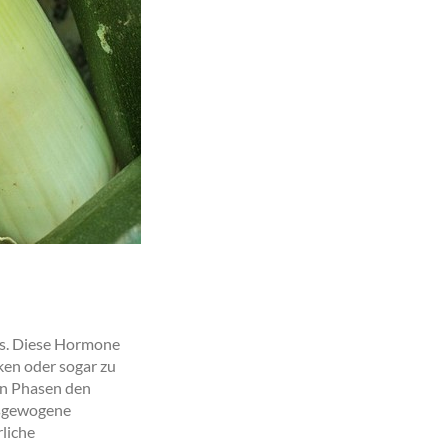
us. Diese Hormone
ken oder sogar zu
en Phasen den
usgewogene
liche