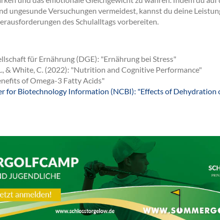
und ungesunde Versuchungen vermeidest, kannst du deine Leistun
Herausforderungen des Schulalltags vorbereiten.
lschaft für Ernährung (DGE): "Ernährung bei Stress"
L., & White, C. (2022): "Nutrition and Cognitive Performance"
enefits of Omega-3 Fatty Acids"
r for Biotechnology Information (NCBI): "Effects of Dehydration 