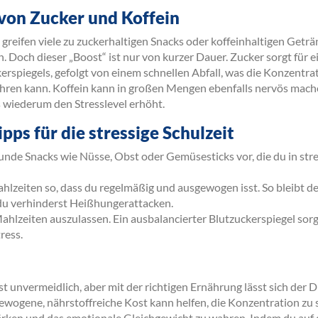
 von Zucker und Koffein
 greifen viele zu zuckerhaltigen Snacks oder koffeinhaltigen Geträ
n. Doch dieser „Boost“ ist nur von kurzer Dauer. Zucker sorgt für 
erspiegels, gefolgt von einem schnellen Abfall, was die Konzentra
ühren kann. Koffein kann in großen Mengen ebenfalls nervös mach
 wiederum den Stresslevel erhöht.
pps für die stressige Schulzeit
sunde Snacks wie Nüsse, Obst oder Gemüsesticks vor, die du in s
hlzeiten so, dass du regelmäßig und ausgewogen isst. So bleibt de
du verhinderst Heißhungerattacken.
ahlzeiten auszulassen. Ein ausbalancierter Blutzuckerspiegel sorg
ress.
ist unvermeidlich, aber mit der richtigen Ernährung lässt sich der 
ewogene, nährstoffreiche Kost kann helfen, die Konzentration zu s
rken und das emotionale Gleichgewicht zu wahren. Indem du auf d