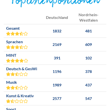
Toplistenpositionen
Nordrhein-
Deutschland
Westfalen
Gesamt
1832
481
Sprachen
2169
609
MINT
391
102
Deutsch & GesWi
1196
378
Musik
1989
437
Kunst & Kreativ
2577
547
Sport