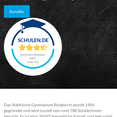
Anrufen
Nordrhein-Westfalen
MINT
Platz 102
Das Städtische Gymnasium Borghorst wurde 1966
gegründet und wird zurzeit von rund 780 SchülerInnen
besucht. Es ist eine "MINT-freundliche Schule" und legt somit