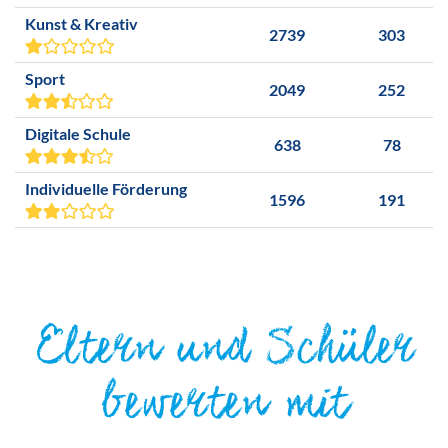
Kunst & Kreativ
2739
303
Sport
2049
252
Digitale Schule
638
78
Individuelle Förderung
1596
191
Eltern und Schüler
bewerten mit