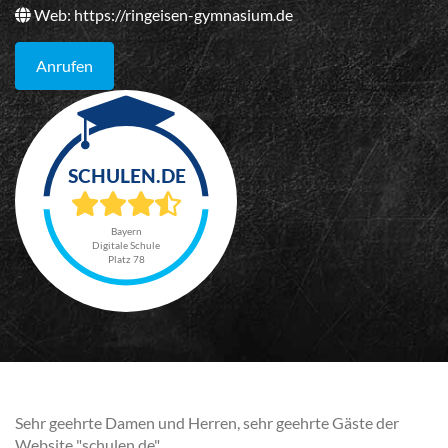
Web:
https://ringeisen-gymnasium.de
Anrufen
Bayern
Digitale Schule
Platz 78
Sehr geehrte Damen und Herren, sehr geehrte Gäste der
Website "schulen.de",