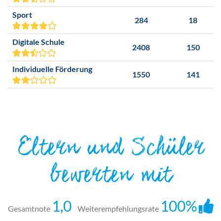
Sport
284
18
Digitale Schule
2408
150
Individuelle Förderung
1550
141
Eltern und Schüler
bewerten mit
1,0
100%
Gesamtnote
Weiterempfehlungsrate