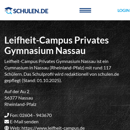
Cookie-Einstellungen
LOGIN
Leifheit-Campus Privates
Gymnasium Nassau
Leifheit-Campus Privates Gymnasium Nassau ist ein
Gymnasium in Nassau (Rheinland-Pfalz) mit rund 117
Schülern. Das Schulprofil wird redaktionell von schulen.de
gepflegt (Stand: 01.10.2025).
Auf der Au 2
56377 Nassau
Rheinland-Pfalz
Fon: 02604 - 943670
E-Mail senden
Web:
https://www.leifheit-campus.de