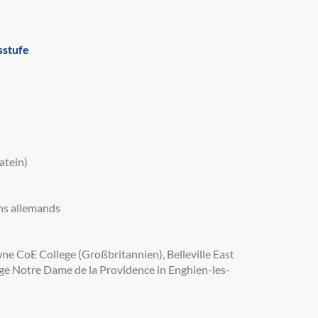
sstufe
atein)
ns allemands
e CoE College (Großbritannien), Belleville East
llège Notre Dame de la Providence in Enghien-les-