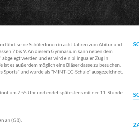
S
ührt seine SchülerInnen in acht Jahren zum Abitur und
Klassen 7 bis 9. An diesem Gymnasium kann neben dem
 abgelegt werden und es wird ein bilingualer Zug in
e ist es außerdem möglich eine Bläserklasse zu besuchen.
 Sports" und wurde als "MINT-EC-Schule" ausgezeichnet.
nt um 7.55 Uhr und endet spätestens mit der 11. Stunde
S
en an (G8).
Z