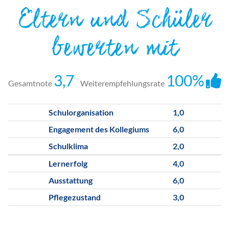
Eltern und Schüler
bewerten mit
3,7
100%
Gesamtnote
Weiterempfehlungsrate
Schulorganisation
1,0
Engagement des Kollegiums
6,0
Schulklima
2,0
Lernerfolg
4,0
Ausstattung
6,0
Pflegezustand
3,0