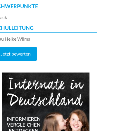
CHWERPUNKTE
sik
CHULLEITUNG
au Heike Wilms
Jetzt bewerten