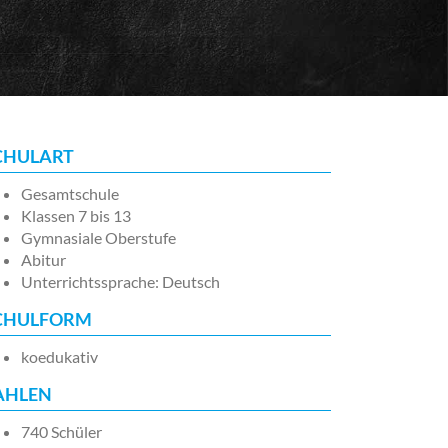
CHULART
Gesamtschule
Klassen 7 bis 13
Gymnasiale Oberstufe
Abitur
Unterrichtssprache: Deutsch
CHULFORM
koedukativ
AHLEN
740 Schüler