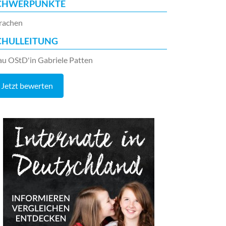
CHWERPUNKTE
rachen
CHULLEITUNG
au OStD'in Gabriele Patten
Jetzt bewerten