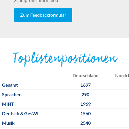
Schulprofil informierst.
Zum Feedbackformular
Toplistenpositionen
Deutschland
Nordr
Gesamt
1697
Sprachen
290
MINT
1969
Deutsch & GesWi
1560
Musik
2540