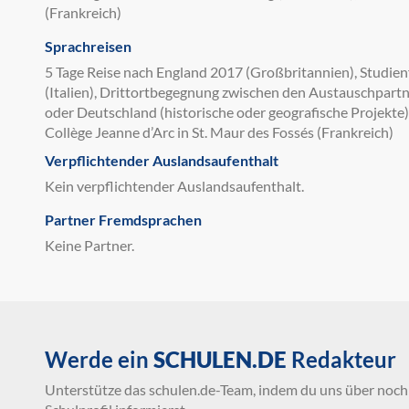
(Frankreich)
Sprachreisen
5 Tage Reise nach England 2017 (Großbritannien), Studie
(Italien), Drittortbegegnung zwischen den Austauschpar
oder Deutschland (historische oder geografische Projekte)
Collège Jeanne d’Arc in St. Maur des Fossés (Frankreich)
Verpflichtender Auslandsaufenthalt
Kein verpflichtender Auslandsaufenthalt.
Partner Fremdsprachen
Keine Partner.
Werde ein
SCHULEN.DE
Redakteur
Unterstütze das schulen.de-Team, indem du uns über noch 