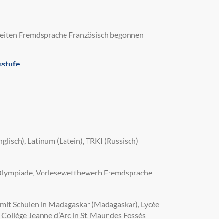
weiten Fremdsprache Französisch begonnen
sstufe
glisch), Latinum (Latein), TRKI (Russisch)
Olympiade, Vorlesewettbewerb Fremdsprache
t mit Schulen in Madagaskar (Madagaskar), Lycée
 Collège Jeanne d’Arc in St. Maur des Fossés