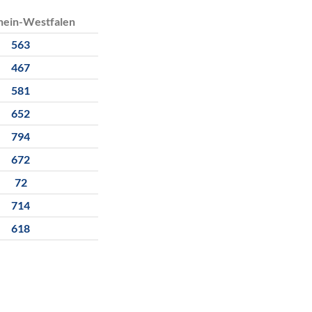
hein-Westfalen
563
467
581
652
794
672
72
714
618