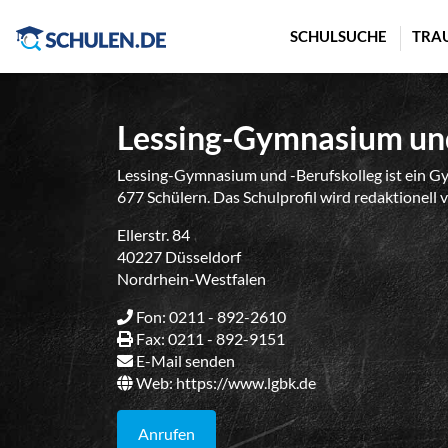
Cookie-Einstellungen
SCHULSUCHE
TRA
Lessing-Gymnasium und
Lessing-Gymnasium und -Berufskolleg ist ein G
677 Schülern. Das Schulprofil wird redaktionell 
Ellerstr. 84
40227 Düsseldorf
Nordrhein-Westfalen
Fon: 0211 - 892-2610
Fax: 0211 - 892-9151
E-Mail senden
Web:
https://www.lgbk.de
Anrufen