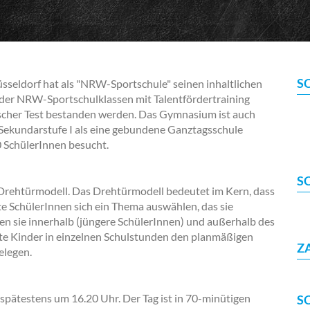
S
seldorf hat als "NRW-Sportschule" seinen inhaltlichen
 der NRW-Sportschulklassen mit Talentfördertraining
cher Test bestanden werden. Das Gymnasium ist auch
er Sekundarstufe I als eine gebundene Ganztagsschule
0 SchülerInnen besucht.
S
rehtürmodell. Das Drehtürmodell bedeutet im Kern, dass
e SchülerInnen sich ein Thema auswählen, das sie
ten sie innerhalb (jüngere SchülerInnen) und außerhalb des
erte Kinder in einzelnen Schulstunden den planmäßigen
Z
elegen.
spätestens um 16.20 Uhr. Der Tag ist in 70-minütigen
S