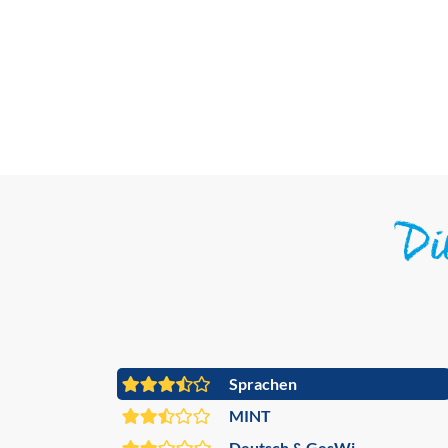
D
Sprachen
MINT
Deutsch & GesWi