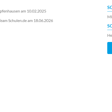
S
mpfenhausen am
10.02.2025
MI
-Team Schulen.de am
18.06.2026
S
He