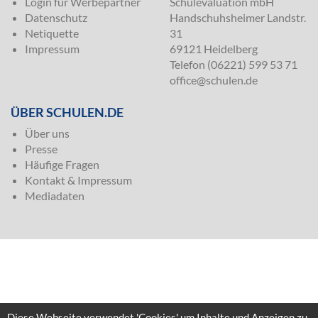
Login für Werbepartner
Schulevaluation mbH
Datenschutz
Handschuhsheimer Landstr.
Netiquette
31
Impressum
69121 Heidelberg
Telefon (06221) 599 53 71
office@schulen.de
ÜBER SCHULEN.DE
Über uns
Presse
Häufige Fragen
Kontakt & Impressum
Mediadaten
Diese Webseite verwendet 'Cookies' um Inhalte und Anzeigen zu