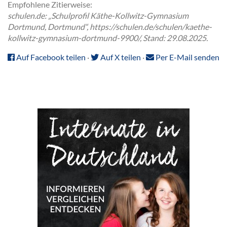
Empfohlene Zitierweise:
schulen.de: „Schulprofil Käthe-Kollwitz-Gymnasium
Dortmund, Dortmund“, https://schulen.de/schulen/kaethe-
kollwitz-gymnasium-dortmund-9900/, Stand: 29.08.2025.
Auf Facebook teilen
·
Auf X teilen
·
Per E-Mail senden