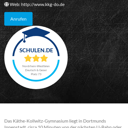
Web:
http://www.kkg-do.de
Anrufen
Nordrhein-Westfalen
Deutsch & Geswi
Platz 73
Das Käthe-Kollwitz-Gymnasium liegt in Dortmunds
Innenstadt, circa 10 Minuten von der nächsten U-Bahn oder