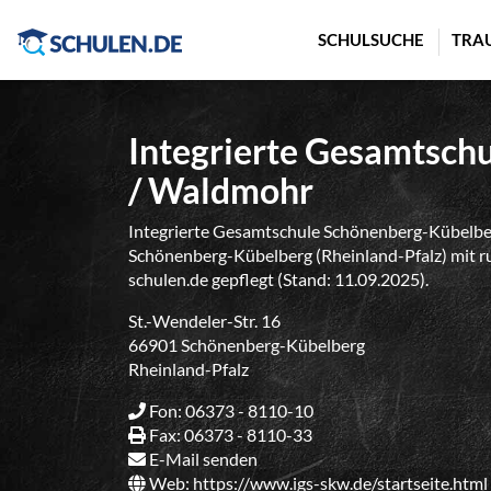
Cookie-Einstellungen
SCHULSUCHE
TRA
Integrierte Gesamtsch
/ Waldmohr
Integrierte Gesamtschule Schönenberg-Kübelber
Schönenberg-Kübelberg (Rheinland-Pfalz) mit ru
schulen.de gepflegt (Stand: 11.09.2025).
St.-Wendeler-Str. 16
66901 Schönenberg-Kübelberg
Rheinland-Pfalz
Fon: 06373 - 8110-10
Fax: 06373 - 8110-33
E-Mail senden
Web:
https://www.igs-skw.de/startseite.html