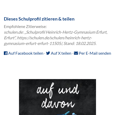
Dieses Schulprofil zitieren & teilen
Empfohlene Zitierweise:
schulen.de: „Schulprofil Heinrich-Hertz-Gymnasium Erfurt,
Erfurt“, https://schulen.de/schulen/heinrich-hertz-
gymnasium-erfurt-erfurt-11505/, Stand: 18.02.2025.
Auf Facebook teilen
·
Auf X teilen
·
Per E-Mail senden