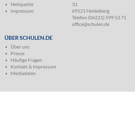
Netiquette
31
Impressum
69121 Heidelberg
Telefon (06221) 599 53 71
office@schulen.de
ÜBER SCHULEN.DE
Über uns
Presse
Häufige Fragen
Kontakt & Impressum
Mediadaten