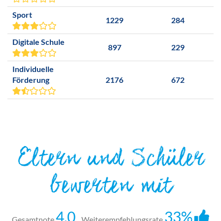
Sport
1229
284
Digitale Schule
897
229
Individuelle
Förderung
2176
672
Eltern und Schüler
bewerten mit
4,0
33%
Gesamtnote
Weiterempfehlungsrate