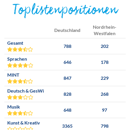
Toplistenpositionen
Nordrhein-
Deutschland
Westfalen
Gesamt
788
202
Sprachen
646
178
MINT
847
229
Deutsch & GesWi
828
268
Musik
648
97
Kunst & Kreativ
3365
798