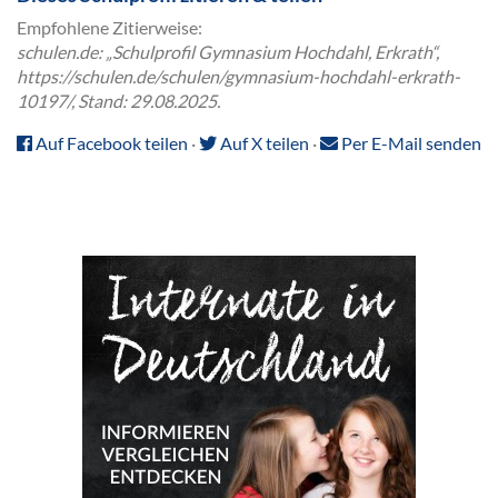
Empfohlene Zitierweise:
schulen.de: „Schulprofil Gymnasium Hochdahl, Erkrath“,
https://schulen.de/schulen/gymnasium-hochdahl-erkrath-
10197/, Stand: 29.08.2025.
Auf Facebook teilen
·
Auf X teilen
·
Per E-Mail senden