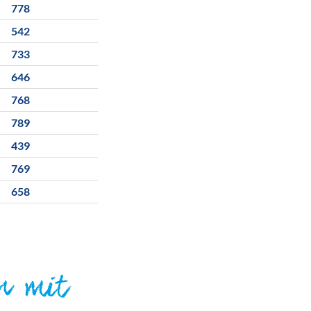
778
542
733
646
768
789
439
769
658
n mit