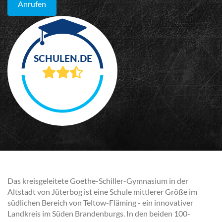
Anrufen
Das kreisgeleitete Goethe-Schiller-Gymnasium in der
Altstadt von Jüterbog ist eine Schule mittlerer Größe im
südlichen Bereich von Teltow-Fläming - ein innovativer
Landkreis im Süden Brandenburgs. In den beiden 100-