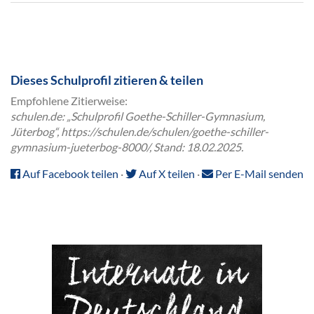
Dieses Schulprofil zitieren & teilen
Empfohlene Zitierweise:
schulen.de: „Schulprofil Goethe-Schiller-Gymnasium,
Jüterbog“, https://schulen.de/schulen/goethe-schiller-
gymnasium-jueterbog-8000/, Stand: 18.02.2025.
Auf Facebook teilen
·
Auf X teilen
·
Per E-Mail senden