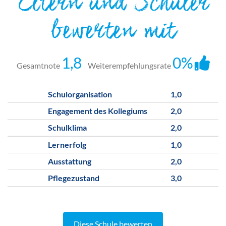
Eltern und Schüler
bewerten mit
1,8
0%
Gesamtnote
Weiterempfehlungsrate
Schulorganisation
1,0
Engagement des Kollegiums
2,0
Schulklima
2,0
Lernerfolg
1,0
Ausstattung
2,0
Pflegezustand
3,0
Diese Schule bewerten