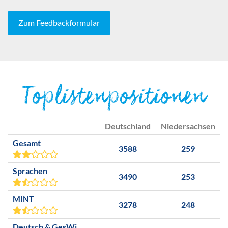
Zum Feedbackformular
Toplistenpositionen
Deutschland
Niedersachsen
Gesamt
3588
259
Sprachen
3490
253
MINT
3278
248
Deutsch & GesWi