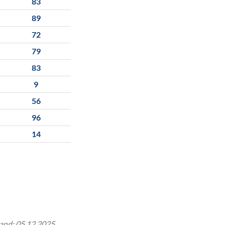
83
89
72
79
83
9
56
96
14
tand: 05.12.2025.