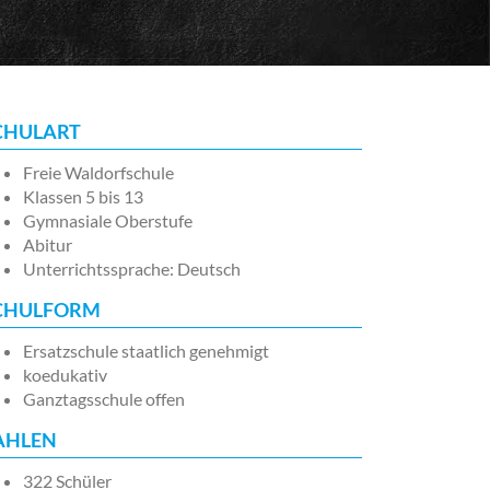
CHULART
Freie Waldorfschule
Klassen 5 bis 13
Gymnasiale Oberstufe
Abitur
Unterrichtssprache: Deutsch
CHULFORM
Ersatzschule staatlich genehmigt
koedukativ
Ganztagsschule offen
AHLEN
322 Schüler