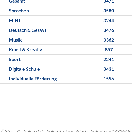
Gesamt
3471
Sprachen
3580
MINT
3244
Deutsch & GesWi
3476
Musik
3362
Kunst & Kreativ
857
Sport
2241
Digitale Schule
3431
Individuelle Förderung
1556
a“, https://schulen.de/schulen/freie-waldorfschule-jena-13326/, S