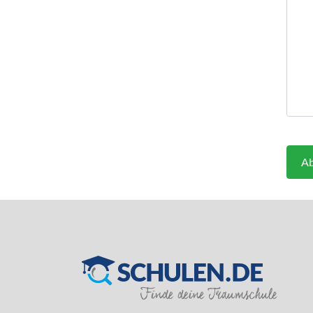
Ab
SILVER